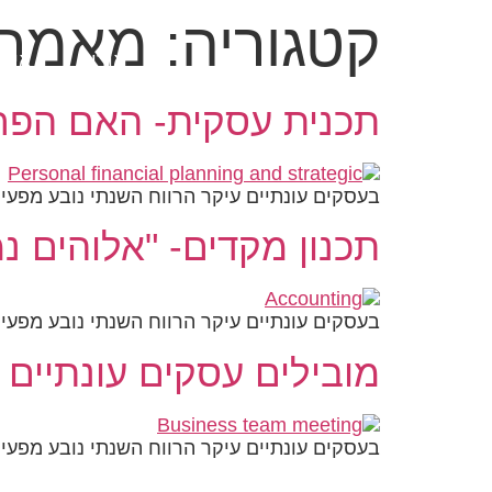
שִׂים
קטגוריה:
מאמרי
לֵב:
בְּאֲתָר
אודות
איך 
זֶה
מֻפְעֶלֶת
תכנית עסקית- האם הפ
מַעֲרֶכֶת
נָגִישׁ
בִּקְלִיק
הַמְּסַיַּעַת
בעסקים עונתיים עיקר הרווח השנתי נובע מפעי
לִנְגִישׁוּת
תכנון מקדים- "אלוהים 
הָאֲתָר.
לְחַץ
Control-
F11
בעסקים עונתיים עיקר הרווח השנתי נובע מפעי
לְהַתְאָמַת
הָאֲתָר
מובילים עסקים עונתיים
לְעִוְורִים
הַמִּשְׁתַּמְּשִׁים
בְּתוֹכְנַת
בעסקים עונתיים עיקר הרווח השנתי נובע מפעי
קוֹרֵא־מָסָךְ;
לְחַץ