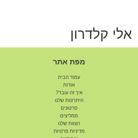
שִׂים
לֵב:
בְּאֲתָר
זֶה
מֻפְעֶלֶת
אלי קלדרון
מַעֲרֶכֶת
נָגִישׁ
בִּקְלִיק
הַמְּסַיַּעַת
לִנְגִישׁוּת
מפת אתר
הָאֲתָר.
עמוד הבית
אודות
איך זה עובד?
היתרונות שלנו
סרטונים
ממליצים
הצוות שלנו
מדיניות פרטיות