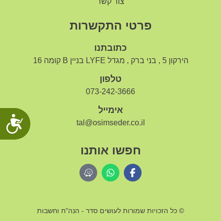
צור קשר
פרטי התקשרות
כתובתנו
הירקון 5 , בני ברק , מגדל LYFE בניין B קומה 16
טלפון
073-242-3666
אימייל
נג
tal@osimseder.co.il
חפשו אותנו
© כל הזכויות שמורות לעושים סדר - הנה"ח וחשבות