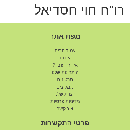
שִׂים
רו"ח חוי חסדיאל
לֵב:
בְּאֲתָר
זֶה
מֻפְעֶלֶת
מַעֲרֶכֶת
מפת אתר
נָגִישׁ
בִּקְלִיק
הַמְּסַיַּעַת
עמוד הבית
לִנְגִישׁוּת
הָאֲתָר.
אודות
איך זה עובד?
היתרונות שלנו
סרטונים
ממליצים
הצוות שלנו
מדיניות פרטיות
צור קשר
פרטי התקשרות