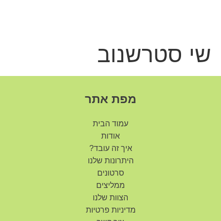
שִׂים
לֵב:
בְּאֲתָר
זֶה
מֻפְעֶלֶת
שי סטרשנוב
מַעֲרֶכֶת
נָגִישׁ
בִּקְלִיק
הַמְּסַיַּעַת
לִנְגִישׁוּת
מפת אתר
הָאֲתָר.
עמוד הבית
אודות
איך זה עובד?
היתרונות שלנו
סרטונים
ממליצים
הצוות שלנו
מדיניות פרטיות