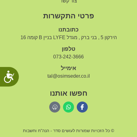
צור קשר
פרטי התקשרות
כתובתנו
הירקון 5 , בני ברק , מגדל LYFE בניין B קומה 16
טלפון
073-242-3666
אימייל
נג
tal@osimseder.co.il
חפשו אותנו
© כל הזכויות שמורות לעושים סדר - הנה"ח וחשבות